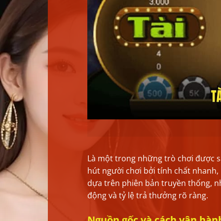
Là một trong những trò chơi được să
hút người chơi bởi tính chất nhanh
dựa trên phiên bản truyền thống, n
động và tỷ lệ trả thưởng rõ ràng.
Nguồn gốc và cách vận hàn