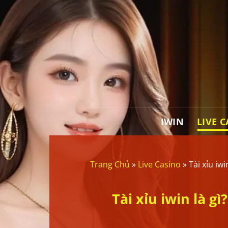
Chuyển
đến
nội
dung
IWIN
LIVE 
Trang Chủ
»
Live Casino
»
Tài xỉu iw
Tài xỉu iwin là g