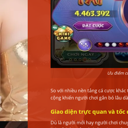
Ưu điểm củ
So với nhiều nền tảng cá cược khác t
cộng khiến người chơi gắn bó lâu dà
Giao diện trực quan và tốc
Dù là người mới hay người chơi chu