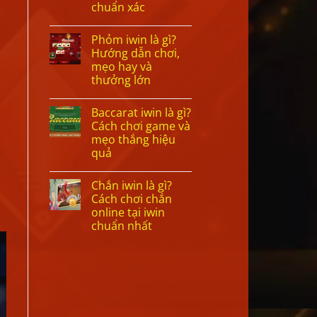
chuẩn xác
Phỏm iwin là gì?
Hướng dẫn chơi,
mẹo hay và
thưởng lớn
Baccarat iwin là gì?
Cách chơi game và
mẹo thắng hiệu
quả
Chắn iwin là gì?
Cách chơi chắn
online tại iwin
chuẩn nhất