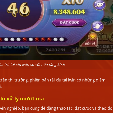
a trò tài xỉu iwin so với nền tảng khác
rên thị trường, phiên bản tài xỉu tại iwin có những điểm
i.
 độ xử lý mượt mà
yên nghiệp, bạn cũng dễ dàng thao tác, đặt cược và theo dõ