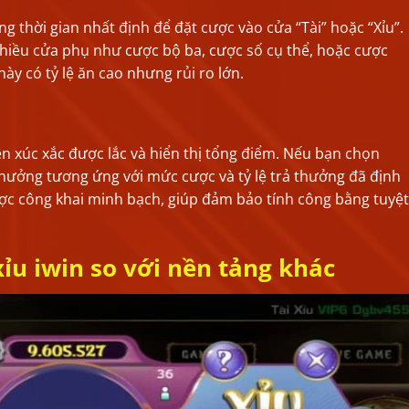
g thời gian nhất định để đặt cược vào cửa “Tài” hoặc “Xỉu”.
hiều cửa phụ như cược bộ ba, cược số cụ thể, hoặc cược
ày có tỷ lệ ăn cao nhưng rủi ro lớn.
ên xúc xắc được lắc và hiển thị tổng điểm. Nếu bạn chọn
hưởng tương ứng với mức cược và tỷ lệ trả thưởng đã định
ược công khai minh bạch, giúp đảm bảo tính công bằng tuyệt
xỉu iwin so với nền tảng khác