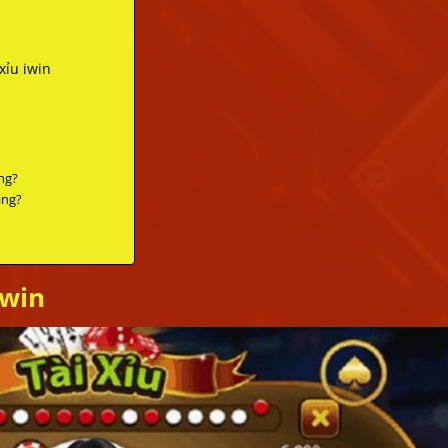
xỉu iwin
ông?
ằng?
iwin