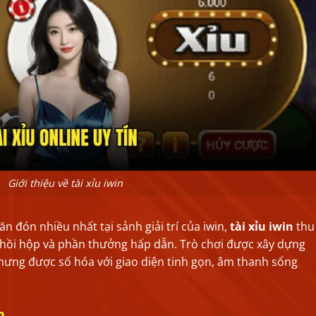
Giới thiệu về tài xỉu iwin
n đón nhiều nhất tại sảnh giải trí của iwin,
tài xỉu iwin
thu
, hồi hộp và phần thưởng hấp dẫn. Trò chơi được xây dựng
hưng được số hóa với giao diện tinh gọn, âm thanh sống
h