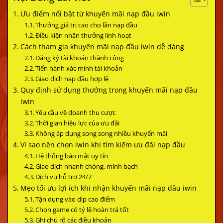
Ưu điểm nổi bật từ khuyến mãi nạp đầu iwin
Thưởng giá trị cao cho lần nạp đầu
Điều kiện nhận thưởng linh hoạt
Cách tham gia khuyến mãi nạp đầu iwin dễ dàng
Đăng ký tài khoản thành công
Tiến hành xác minh tài khoản
Giao dịch nạp đầu hợp lệ
Quy định sử dụng thưởng trong khuyến mãi nạp đầu
iwin
Yêu cầu về doanh thu cược
Thời gian hiệu lực của ưu đãi
Không áp dụng song song nhiều khuyến mãi
Vì sao nên chọn iwin khi tìm kiếm ưu đãi nạp đầu
Hệ thống bảo mật uy tín
Giao dịch nhanh chóng, minh bạch
Dịch vụ hỗ trợ 24/7
Mẹo tối ưu lợi ích khi nhận khuyến mãi nạp đầu iwin
Tận dụng vào dịp cao điểm
Chọn game có tỷ lệ hoàn trả tốt
Ghi chú rõ các điều khoản