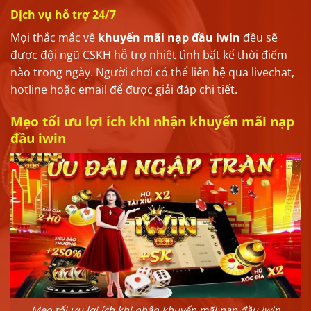
Dịch vụ hỗ trợ 24/7
Mọi thắc mắc về
khuyến mãi nạp đầu iwin
đều sẽ
được đội ngũ CSKH hỗ trợ nhiệt tình bất kể thời điểm
nào trong ngày. Người chơi có thể liên hệ qua livechat,
hotline hoặc email để được giải đáp chi tiết.
Mẹo tối ưu lợi ích khi nhận khuyến mãi nạp
đầu iwin
Mẹo tối ưu lợi ích khi nhận khuyến mãi nạp đầu iwin