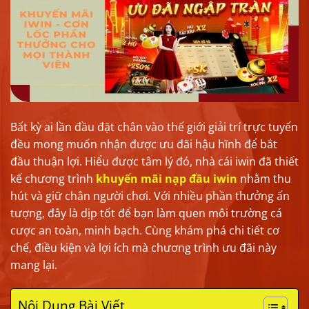
Bất kỳ ai lần đầu đặt chân vào thế giới giải trí trực tuyến
đều mong muốn nhận được ưu đãi hậu hĩnh để bắt
đầu thuận lợi. Hiểu được tâm lý đó, nhà cái iwin đã thiết
kế chương trình
khuyến mãi nạp đầu iwin
nhằm thu
hút và giữ chân người chơi. Với nhiều phần thưởng ấn
tượng, đây là dịp tốt để bạn làm quen môi trường cá
cược an toàn, minh bạch. Cùng khám phá chi tiết cơ
chế, điều kiện và lợi ích mà chương trình ưu đãi này
mang lại.
Nội Dung Bài Viết