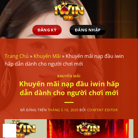
Chuyển
đến
nội
dung
ĐĂNG KÝ
ĐĂNG NHẬP
Trang Chủ
»
Khuyến Mãi
»
Khuyến mãi nạp đầu iwin
hấp dẫn dành cho người chơi mới
KHUYẾN MÃI
Khuyến mãi nạp đầu iwin hấp
dẫn dành cho người chơi mới
ĐÃ ĐĂNG TRÊN
THÁNG 5 10, 2025
BỞI
CONTENT EDITOR
10
Th5