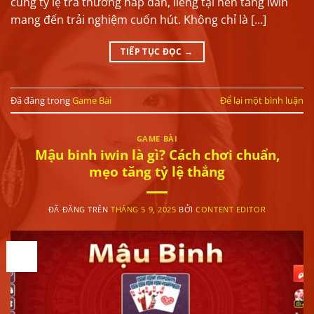
cùng tỷ lệ trả thưởng hấp dẫn, liêng tại nền tảng iwin
mang đến trải nghiệm cuốn hút. Không chỉ là […]
TIẾP TỤC ĐỌC
→
Đã đăng trong
Game Bài
Để lại một bình luận
GAME BÀI
Mậu binh iwin là gì? Cách chơi chuẩn,
mẹo tăng tỷ lệ thắng
ĐÃ ĐĂNG TRÊN
THÁNG 5 9, 2025
BỞI
CONTENT EDITOR
09
Th5