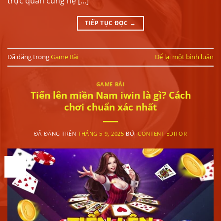
trực quan cùng hệ […]
TIẾP TỤC ĐỌC
→
Đã đăng trong
Game Bài
Để lại một bình luận
GAME BÀI
Tiến lên miền Nam iwin là gì? Cách
chơi chuẩn xác nhất
ĐÃ ĐĂNG TRÊN
THÁNG 5 9, 2025
BỞI
CONTENT EDITOR
09
Th5