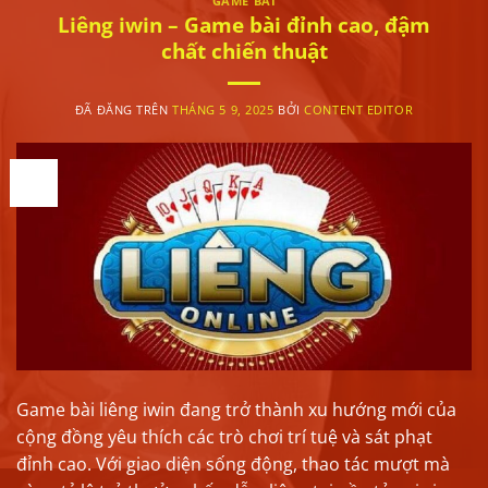
GAME BÀI
Liêng iwin – Game bài đỉnh cao, đậm
chất chiến thuật
ĐÃ ĐĂNG TRÊN
THÁNG 5 9, 2025
BỞI
CONTENT EDITOR
09
Th5
Game bài liêng iwin đang trở thành xu hướng mới của
cộng đồng yêu thích các trò chơi trí tuệ và sát phạt
đỉnh cao. Với giao diện sống động, thao tác mượt mà