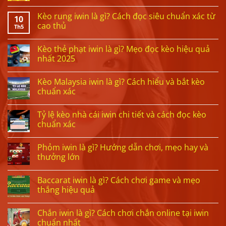
Kèo rung iwin là gì? Cách đọc siêu chuẩn xác từ
10
cao thủ
Th5
Kèo thẻ phạt iwin là gì? Mẹo đọc kèo hiệu quả
nhất 2025
Kèo Malaysia iwin là gì? Cách hiểu và bắt kèo
chuẩn xác
Tỷ lệ kèo nhà cái iwin chi tiết và cách đọc kèo
chuẩn xác
Phỏm iwin là gì? Hướng dẫn chơi, mẹo hay và
thưởng lớn
Baccarat iwin là gì? Cách chơi game và mẹo
thắng hiệu quả
Chắn iwin là gì? Cách chơi chắn online tại iwin
chuẩn nhất