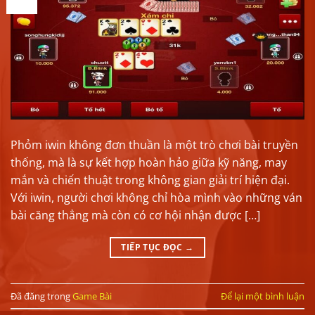
Th5
Phỏm iwin không đơn thuần là một trò chơi bài truyền
thống, mà là sự kết hợp hoàn hảo giữa kỹ năng, may
mắn và chiến thuật trong không gian giải trí hiện đại.
Với iwin, người chơi không chỉ hòa mình vào những ván
bài căng thẳng mà còn có cơ hội nhận được […]
TIẾP TỤC ĐỌC
→
Đã đăng trong
Game Bài
Để lại một bình luận