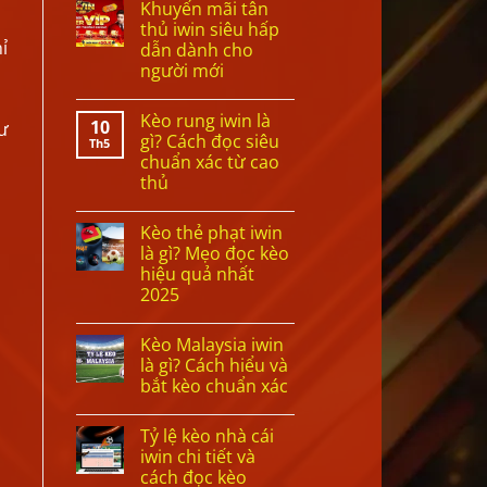
Khuyến mãi tân
thủ iwin siêu hấp
ỉ
dẫn dành cho
người mới
Kèo rung iwin là
10
hư
gì? Cách đọc siêu
Th5
chuẩn xác từ cao
thủ
Kèo thẻ phạt iwin
là gì? Mẹo đọc kèo
hiệu quả nhất
2025
Kèo Malaysia iwin
là gì? Cách hiểu và
bắt kèo chuẩn xác
Tỷ lệ kèo nhà cái
iwin chi tiết và
cách đọc kèo