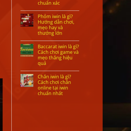
chuẩn xác
Phỏm iwin là gì?
Hướng dẫn chơi,
mẹo hay và
thưởng lớn
Baccarat iwin là gì?
Cách chơi game và
mẹo thắng hiệu
quả
Chắn iwin là gì?
Cách chơi chắn
online tại iwin
chuẩn nhất