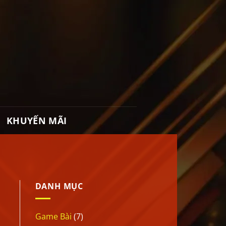
KHUYẾN MÃI
DANH MỤC
Game Bài
(7)