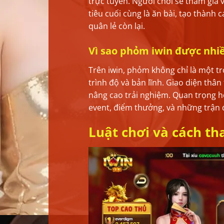
trực tuyến. Người chơi sẽ tham gia 
tiêu cuối cùng là ăn bài, tạo thành 
quân lẻ còn lại.
Vì sao phỏm iwin được nhi
Trên iwin, phỏm không chỉ là một trò
trình độ và bản lĩnh. Giao diện thâ
nâng cao trải nghiệm. Quan trọng h
event, điểm thưởng, và những trận đ
Luật chơi và cách t