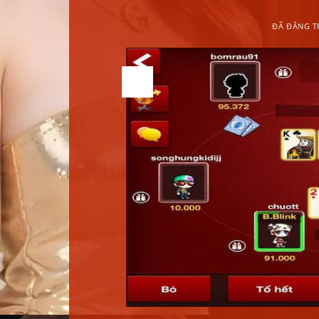
ĐÃ ĐĂNG 
10
Th5