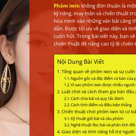
Phỏm iwin
không đơn thuần là một 
kỹ năng, may mắn và chiến thuật tron
hòa mình vào những ván bài căng t
dẫn. Được tối ưu về giao diện và tí
cuốn hút. Trong bài viết này, bạn s
chiến thuật để nâng cao tỷ lệ chiến
Nội Dung Bài Viết
Tổng quan về phỏm iwin và sự cuốn 
Nguồn gốc và đặc điểm cơ bản của
Vì sao phỏm iwin được nhiều người
Luật chơi và cách tham gia bàn đấu
Cách chia bài và quy tắc đánh
Cách tính điểm và điều kiện thắng
Chiến thuật chơi phỏm iwin từ cơ b
Kỹ thuật giữ bài và câu phỏm
Nghệ thuật đọc bài và phân tích đối
Giao diện và tính năng hỗ trợ người 