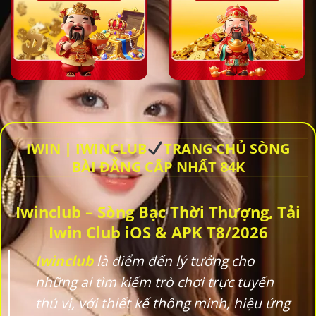
IWIN | IWINCLUB
TRANG CHỦ SÒNG
BÀI ĐẲNG CẤP NHẤT 84K
Iwinclub – Sòng Bạc Thời Thượng, Tải
Iwin Club iOS & APK T8/2026
Iwinclub
là điểm đến lý tưởng cho
những ai tìm kiếm trò chơi trực tuyến
thú vị, với thiết kế thông minh, hiệu ứng