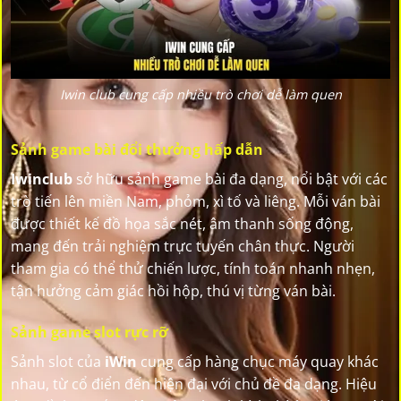
Iwin club cung cấp nhiều trò chơi dễ làm quen
Sảnh game bài đổi thưởng hấp dẫn
Iwinclub
sở hữu sảnh game bài đa dạng, nổi bật với các
trò tiến lên miền Nam, phỏm, xì tố và liêng. Mỗi ván bài
được thiết kế đồ họa sắc nét, âm thanh sống động,
mang đến trải nghiệm trực tuyến chân thực. Người
tham gia có thể thử chiến lược, tính toán nhanh nhẹn,
tận hưởng cảm giác hồi hộp, thú vị từng ván bài.
Sảnh game slot rực rỡ
Sảnh slot của
iWin
cung cấp hàng chục máy quay khác
nhau, từ cổ điển đến hiện đại với chủ đề đa dạng. Hiệu