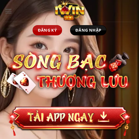
Chuyển
đến
nội
dung
ĐĂNG KÝ
ĐĂNG NHẬP