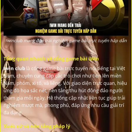
Iwinclub mang đến trải nghiệm game bài trực tuyến hấp dẫn
Tổng quan nhanh về cổng game bài iWin
Iwin club
là cổng game bài trực tuyến nổi tiếng tại Việt
Nam, chuyên cung cấp các trò chơi như tiến lên miền
Nam, phỏm, xì tố, và liêng. Với giao diện trực quan, hiệu
ứng đồ họa sắc nét, nền tảng thu hút đông đảo người
tham gia mỗi ngày. Hệ thống cập nhật liên tục giúp trải
nghiệm mượt mà, phong phú, đáp ứng nhu cầu giải trí
đa dạng.
Xuất xứ và nền tảng pháp lý