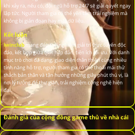
khi xảy ra, nếu có, đội ngũ hỗ trợ 24/7 sẽ giải quyết ngay
lập tức. Người tham gia có thể yên tâm trải nghiệm mà
không bị gián đoạn hay mất dữ liệu.
Kết luận
Iwinclub
mang đến trải nghiệm giải trí trực tuyến độc
đáo, kết hợp giữa tính hấp dẫn, tiện ích tối ưu. Với danh
mục trò chơi đa dạng, giao diện thân thiện cùng nhiều
tính năng hỗ trợ, người tham gia có thể thoải mái thử
thách bản thân và tận hưởng những giây phút thú vị, là
nơi lý tưởng để thư giãn, trải nghiệm công nghệ hiện
đại.
Đánh giá của cộng đồng game thủ về nhà cái