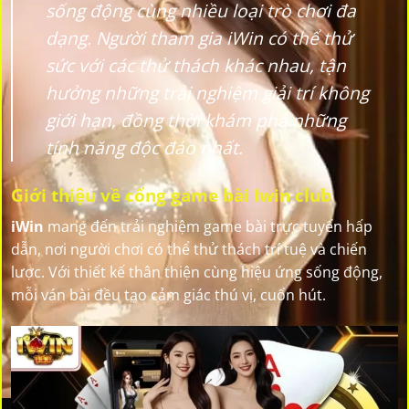
sống động cùng nhiều loại trò chơi đa
dạng. Người tham gia iWin có thể thử
sức với các thử thách khác nhau, tận
hưởng những trải nghiệm giải trí không
giới hạn, đồng thời khám phá những
tính năng độc đáo nhất.
Giới thiệu về cổng game bài Iwin club
iWin
mang đến trải nghiệm game bài trực tuyến hấp
dẫn, nơi người chơi có thể thử thách trí tuệ và chiến
lược. Với thiết kế thân thiện cùng hiệu ứng sống động,
mỗi ván bài đều tạo cảm giác thú vị, cuốn hút.