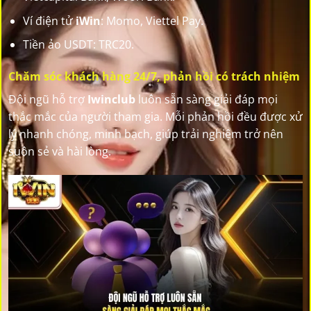
Ví điện tử
iWin
: Momo, Viettel Pay.
Tiền ảo USDT: TRC20.
Chăm sóc khách hàng 24/7, phản hồi có trách nhiệm
Đội ngũ hỗ trợ
Iwinclub
luôn sẵn sàng giải đáp mọi
thắc mắc của người tham gia. Mỗi phản hồi đều được xử
lý nhanh chóng, minh bạch, giúp trải nghiệm trở nên
suôn sẻ và hài lòng.