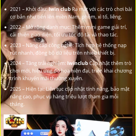
2021 – Khởi đầu:
Iwin club
Ra mắt với các trò chơi bài
cơ bản như tiến lên miền Nam, phỏm, xì tố, liêng.
2022 – Mở rộng danh mục: Thêm mini game giải trí,
cải thiện giao diện, tối ưu tốc độ tải và thao tác.
2023 – Nâng cấp công nghệ: Tích hợp hệ thống nạp
rút nhanh, đồng bộ dữ liệu trên nhiều thiết bị.
2024 – Tăng trải nghiệm:
Iwinclub
Cập nhật thêm trò
chơi mới, hiệu ứng đồ họa hiện đại, triển khai chương
trình khuyến mãi thường xuyên.
2025 – Hiện tại: Liên tục cập nhật tính năng, bảo mật
nâng cao, phục vụ hàng triệu lượt tham gia mỗi
tháng.