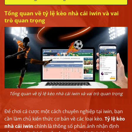
Tổng quan về tỷ lệ kèo nhà cái iwin và vai
trò quan trọng
Tổng quan về tỷ lệ kèo nhà cái iwin và vai trò quan trọng
Để chơi cá cược một cách chuyên nghiệp tại iwin, bạn
cần làm chủ kiến thức cơ bản về các loại kèo.
Tỷ lệ kèo
nhà cái iwin
chính là thông số phản ánh nhận định