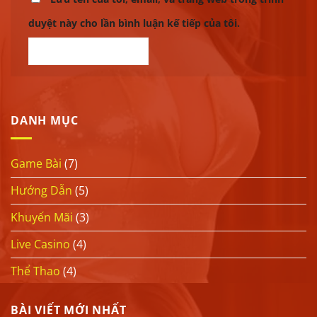
duyệt này cho lần bình luận kế tiếp của tôi.
DANH MỤC
Game Bài
(7)
Hướng Dẫn
(5)
Khuyến Mãi
(3)
Live Casino
(4)
Thể Thao
(4)
BÀI VIẾT MỚI NHẤT