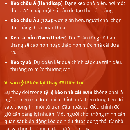
Kèo châu Á (Handicap)
: Dạng kèo phổ biến, nơi một
đội được chấp một số bàn để tạo thế cân bằng.
Kèo châu Âu (1X2)
: Đơn giản hơn, người chơi chọn
đội thắng, hòa hoặc thua.
Kèo tài xỉu (Over/Under)
: Dự đoán tổng số bàn
thắng sẽ cao hơn hoặc thấp hơn mức nhà cái đưa
ra.
Kèo tỷ số
: Dự đoán kết quả chính xác của trận đấu,
thường có mức thưởng cao.
Vì sao tỷ lệ kèo lại thay đổi liên tục
Sự thay đổi trong
tỷ lệ kèo nhà cái iwin
không phải là
ngẫu nhiên mà được điều chỉnh dựa trên dòng tiền đổ
vào, thông tin mới từ trận đấu hoặc sự điều chỉnh để
giữ cân bằng lợi nhuận. Một người chơi thông minh cần
quan sát biến động kèo để hiểu được động thái từ nhà
cái và chọn thời điểm đặt cược chính xác.