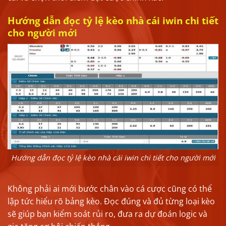
Hướng dẫn đọc tỷ lệ kèo nhà cái iwin chi tiết
cho người mới
Hướng dẫn đọc tỷ lệ kèo nhà cái iwin chi tiết cho người mới
Không phải ai mới bước chân vào cá cược cũng có thể
lập tức hiểu rõ bảng kèo. Đọc đúng và đủ từng loại kèo
sẽ giúp bạn kiểm soát rủi ro, đưa ra dự đoán logic và