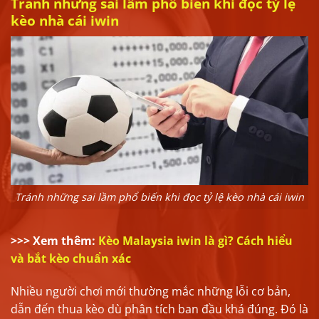
Tránh những sai lầm phổ biến khi đọc tỷ lệ
kèo nhà cái iwin
Tránh những sai lầm phổ biến khi đọc tỷ lệ kèo nhà cái iwin
>>> Xem thêm:
Kèo Malaysia iwin là gì? Cách hiểu
và bắt kèo chuẩn xác
Nhiều người chơi mới thường mắc những lỗi cơ bản,
dẫn đến thua kèo dù phân tích ban đầu khá đúng. Đó là