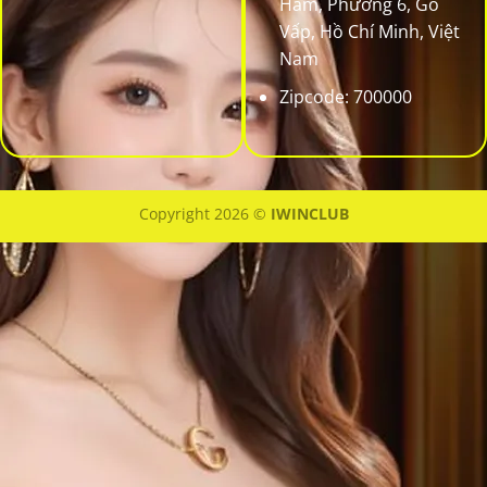
Hàm, Phường 6, Gò
Vấp, Hồ Chí Minh, Việt
Nam
Zipcode: 700000
Copyright 2026 ©
IWINCLUB