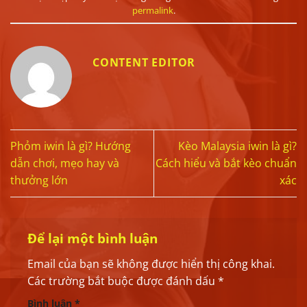
permalink
.
CONTENT EDITOR
Phỏm iwin là gì? Hướng
Kèo Malaysia iwin là gì?
dẫn chơi, mẹo hay và
Cách hiểu và bắt kèo chuẩn
thưởng lớn
xác
Để lại một bình luận
Email của bạn sẽ không được hiển thị công khai.
Các trường bắt buộc được đánh dấu
*
Bình luận
*