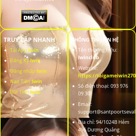
TRUY CẬP NHANH
THÔNG TIN LIÊN HỆ
Tên thương hiệu:
Tải App
Iwin
Iwinclub
Đăng Ký
Iwin
Website:
Đăng nhập
Iwin
https://taigameiwin27
Nạp Tiền
Iwin
Số điện thoại: 093 976
Rút Tiền
Iwin
09 30
Email:
support@santpoortsevalk
Địa chỉ: 94/1024B Hẻm
496 Dương Quảng