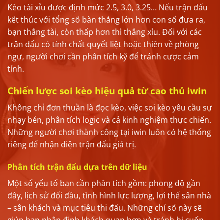
Kèo tài xỉu được định mức 2.5, 3.0, 3.25… Nếu trận đấu
kết thúc với tổng số bàn thắng lớn hơn con số đưa ra,
bạn thắng tài, còn thấp hơn thì thắng xỉu. Đối với các
trận đấu có tính chất quyết liệt hoặc thiên về phòng
ngự, người chơi cần phân tích kỹ để tránh cược cảm
tính.
Chiến lược soi kèo hiệu quả từ cao thủ iwin
Không chỉ đơn thuần là đọc kèo, việc soi kèo yêu cầu sự
nhạy bén, phân tích logic và cả kinh nghiệm thực chiến.
Những người chơi thành công tại iwin luôn có hệ thống
riêng để nhận diện trận đấu giá trị.
Phân tích trận đấu dựa trên dữ liệu
Một số yếu tố bạn cần phân tích gồm: phong độ gần
đây, lịch sử đối đầu, tình hình lực lượng, lợi thế sân nhà
– sân khách và mục tiêu thi đấu. Những chỉ số này sẽ
giúp bạn nhận định khách quan hơn và tránh bị cuốn